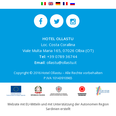
HOTEL OLLASTU
Loc. Costa Corallina
Viale Multa Maria 165, 07026 Olbia (OT)
Tel:
+39 0789 36744
Email:
ollastu@ollastu.it
Copyright © 2016 Hotel Ollastu – Alle Rechte vorbehalten
P.IVA 10143910965
Website mit EU-Mitteln und mit Unterstützung der Autonomen Region
Sardinien erstellt